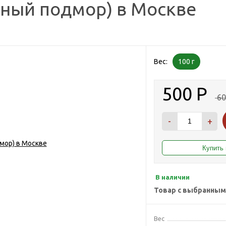
ный подмор) в Москве
Вес:
100 г
500
Р
6
-
+
В наличии
Товар с выбранным
Вес