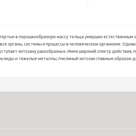
тертые в порошкообразную массу тельца умерших естественным обр
все органы, системы и процессы в человеческом организме. Одна
уступает хитозану ракообразных. Имея широкий спектр действия,
нуклиды и тяжелые металлы; пчелиный хитозан главным образом 