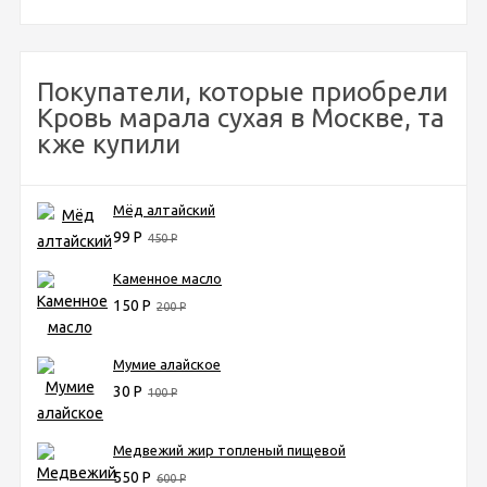
Покупатели, которые приобрели
Кровь марала сухая в Москве, та
кже купили
Мёд алтайский
99
Р
450
Р
Каменное масло
150
Р
200
Р
Мумие алайское
30
Р
100
Р
Медвежий жир топленый пищевой
550
Р
600
Р