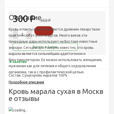
300
Р
Описание
350
Р
Кровь и панты марала являются древним лекарством
-
+
практически от всех недугов. Много веков эти
природные дары используют на Востоке известные
знахари. Сегодня достоверно известно, что кровь
марала является сильнейшим адаптогеном и
биостимулятором. Ее можно использовать женщинам,
В наличии
мужчинам как для лечения и общего оздоровления
организма, так и с профилактической целью.
Состав: Сухая кровь маралов 100%
Подробное описание
Кровь марала сухая в Москв
е отзывы